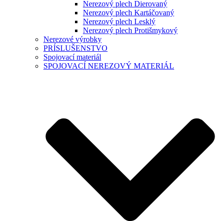
Nerezový plech Dierovaný
Nerezový plech Kartáčovaný
Nerezový plech Lesklý
Nerezový plech Protišmykový
Nerezové výrobky
PRÍSLUŠENSTVO
Spojovací materiál
SPOJOVACÍ NEREZOVÝ MATERIÁL