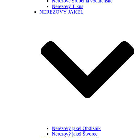
Nerezové Šrúbenia vodárenské
Nerezový T kus
NEREZOVÝ JAKEL
Nerezový jakel Obdlžník
Nerezový jakel Štvorec