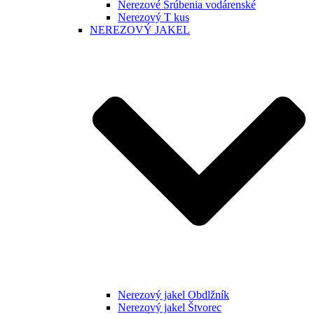
Nerezové Šrúbenia vodárenské
Nerezový T kus
NEREZOVÝ JAKEL
Nerezový jakel Obdlžník
Nerezový jakel Štvorec