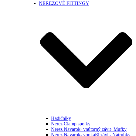
NEREZOVÉ FITTINGY
Hadičníky
Nerez Clamp spojky
Nerez Navarok- vnútorný závit- Mufky
Nerez Navarok- vonkajší závit- Nátrubky