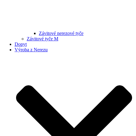
Závitové nerezové tyče
Závitové tyče M
Dopyt
Výroba z Nerezu