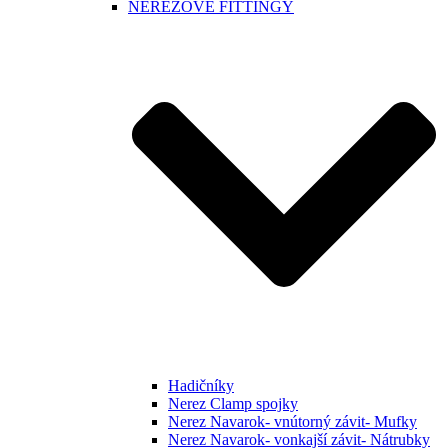
NEREZOVÉ FITTINGY
Hadičníky
Nerez Clamp spojky
Nerez Navarok- vnútorný závit- Mufky
Nerez Navarok- vonkajší závit- Nátrubky