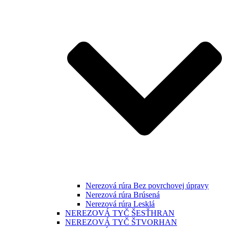
Nerezová rúra Bez povrchovej úpravy
Nerezová rúra Brúsená
Nerezová rúra Lesklá
NEREZOVÁ TYČ ŠESŤHRAN
NEREZOVÁ TYČ ŠTVORHAN