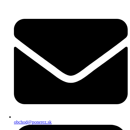
Preskočiť
na
obsah
obchod@ponerez.sk