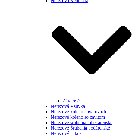
Nerezová Redukcia
Závitové
Nerezová Vsuvka
Nerezové koleno navarovacie
Nerezové koleno so závitom
Nerezové šrúbenia mliekarenské
Nerezové Šrúbenia vodárenské
Nerezový T kus