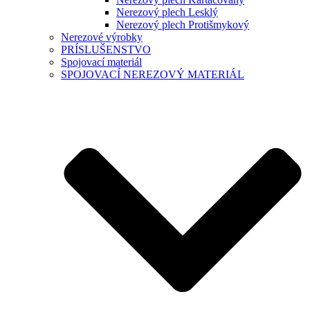
Nerezový plech Lesklý
Nerezový plech Protišmykový
Nerezové výrobky
PRÍSLUŠENSTVO
Spojovací materiál
SPOJOVACÍ NEREZOVÝ MATERIÁL