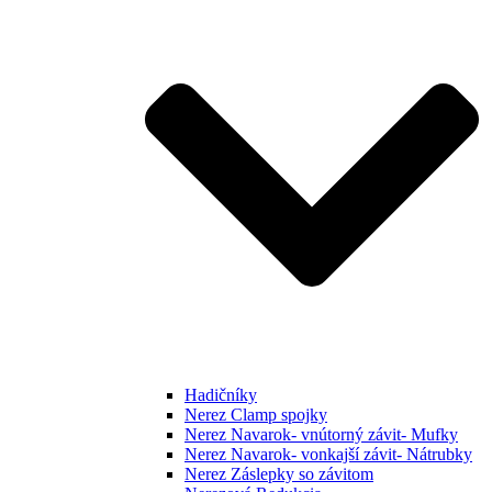
Hadičníky
Nerez Clamp spojky
Nerez Navarok- vnútorný závit- Mufky
Nerez Navarok- vonkajší závit- Nátrubky
Nerez Záslepky so závitom