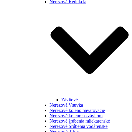
Nerezová Redukcia
Závitové
Nerezová Vsuvka
Nerezové koleno navarovacie
Nerezové koleno so závitom
Nerezové šrúbenia mliekarenské
Nerezové Šrúbenia vodárenské
Nerezový T kus