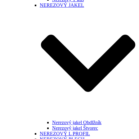
NEREZOVÝ JAKEL
Nerezový jakel Obdlžník
Nerezový jakel Štvorec
NEREZOVÝ L PROFIL