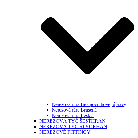
Nerezová rúra Bez povrchovej úpravy
Nerezová rúra Brúsená
Nerezová rúra Lesklá
NEREZOVÁ TYČ ŠESŤHRAN
NEREZOVÁ TYČ ŠTVORHAN
NEREZOVÉ FITTINGY