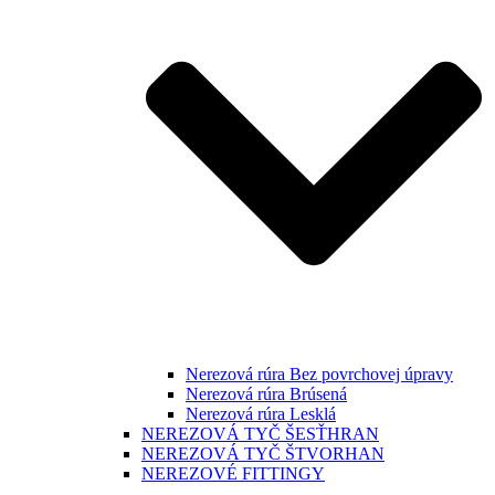
Nerezová rúra Bez povrchovej úpravy
Nerezová rúra Brúsená
Nerezová rúra Lesklá
NEREZOVÁ TYČ ŠESŤHRAN
NEREZOVÁ TYČ ŠTVORHAN
NEREZOVÉ FITTINGY