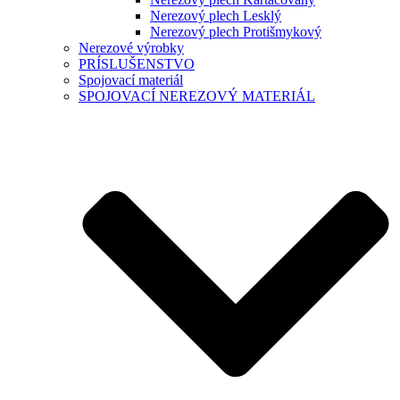
Nerezový plech Lesklý
Nerezový plech Protišmykový
Nerezové výrobky
PRÍSLUŠENSTVO
Spojovací materiál
SPOJOVACÍ NEREZOVÝ MATERIÁL