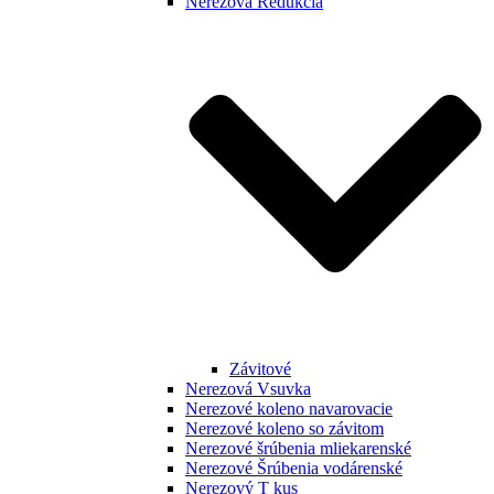
Nerezová Redukcia
Závitové
Nerezová Vsuvka
Nerezové koleno navarovacie
Nerezové koleno so závitom
Nerezové šrúbenia mliekarenské
Nerezové Šrúbenia vodárenské
Nerezový T kus