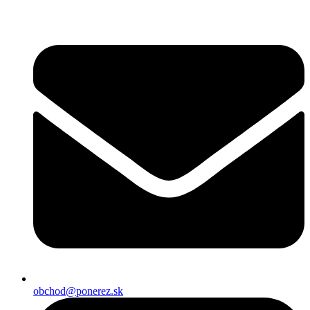
Preskočiť
na
obsah
obchod@ponerez.sk