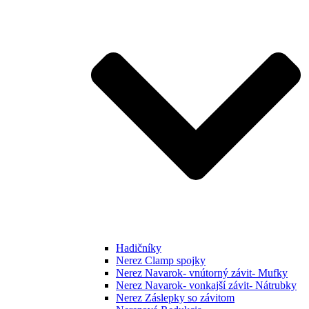
Hadičníky
Nerez Clamp spojky
Nerez Navarok- vnútorný závit- Mufky
Nerez Navarok- vonkajší závit- Nátrubky
Nerez Záslepky so závitom