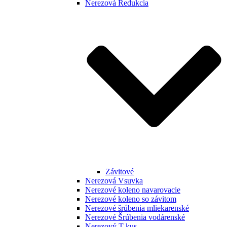
Nerezová Redukcia
Závitové
Nerezová Vsuvka
Nerezové koleno navarovacie
Nerezové koleno so závitom
Nerezové šrúbenia mliekarenské
Nerezové Šrúbenia vodárenské
Nerezový T kus