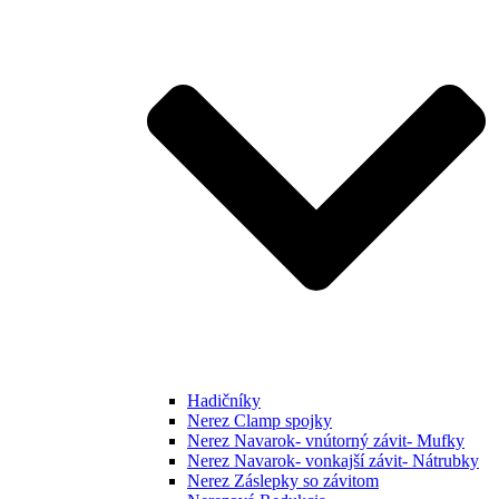
Hadičníky
Nerez Clamp spojky
Nerez Navarok- vnútorný závit- Mufky
Nerez Navarok- vonkajší závit- Nátrubky
Nerez Záslepky so závitom