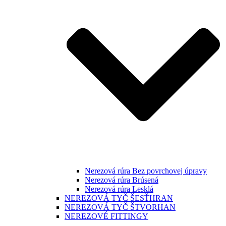
Nerezová rúra Bez povrchovej úpravy
Nerezová rúra Brúsená
Nerezová rúra Lesklá
NEREZOVÁ TYČ ŠESŤHRAN
NEREZOVÁ TYČ ŠTVORHAN
NEREZOVÉ FITTINGY