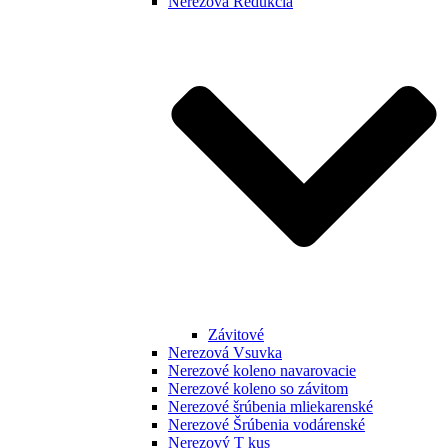
Nerezová Redukcia
Závitové
Nerezová Vsuvka
Nerezové koleno navarovacie
Nerezové koleno so závitom
Nerezové šrúbenia mliekarenské
Nerezové Šrúbenia vodárenské
Nerezový T kus