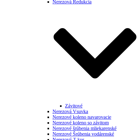
Nerezová Redukcia
Závitové
Nerezová Vsuvka
Nerezové koleno navarovacie
Nerezové koleno so závitom
Nerezové šrúbenia mliekarenské
Nerezové Šrúbenia vodárenské
Nerezový T kus