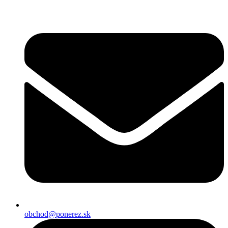
Preskočiť
na
obsah
obchod@ponerez.sk