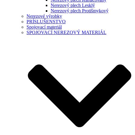
Nerezový plech Lesklý
Nerezový plech Protišmykový
Nerezové výrobky
PRÍSLUŠENSTVO
Spojovací materiál
SPOJOVACÍ NEREZOVÝ MATERIÁL