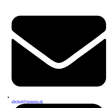
Preskočiť
na
obsah
obchod@ponerez.sk