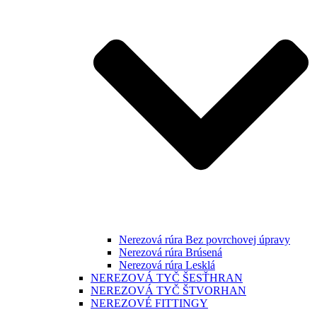
Nerezová rúra Bez povrchovej úpravy
Nerezová rúra Brúsená
Nerezová rúra Lesklá
NEREZOVÁ TYČ ŠESŤHRAN
NEREZOVÁ TYČ ŠTVORHAN
NEREZOVÉ FITTINGY