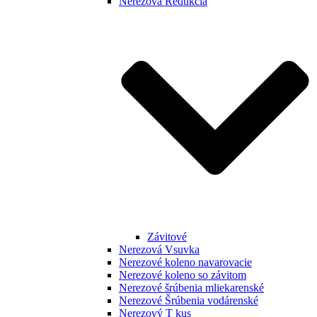
Nerezová Redukcia
Závitové
Nerezová Vsuvka
Nerezové koleno navarovacie
Nerezové koleno so závitom
Nerezové šrúbenia mliekarenské
Nerezové Šrúbenia vodárenské
Nerezový T kus