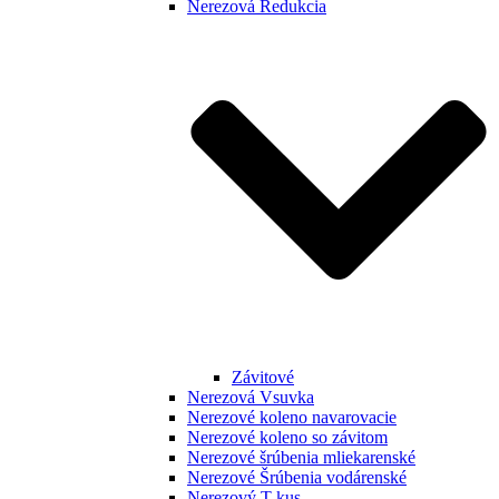
Nerezová Redukcia
Závitové
Nerezová Vsuvka
Nerezové koleno navarovacie
Nerezové koleno so závitom
Nerezové šrúbenia mliekarenské
Nerezové Šrúbenia vodárenské
Nerezový T kus