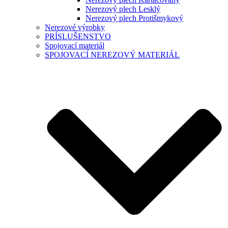
Nerezový plech Lesklý
Nerezový plech Protišmykový
Nerezové výrobky
PRÍSLUŠENSTVO
Spojovací materiál
SPOJOVACÍ NEREZOVÝ MATERIÁL