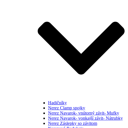
Hadičníky
Nerez Clamp spojky
Nerez Navarok- vnútorný závit- Mufky
Nerez Navarok- vonkajší závit- Nátrubky
Nerez Záslepky so závitom