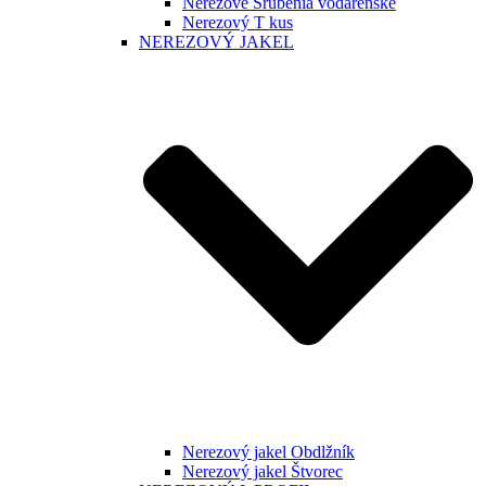
Nerezové Šrúbenia vodárenské
Nerezový T kus
NEREZOVÝ JAKEL
Nerezový jakel Obdlžník
Nerezový jakel Štvorec