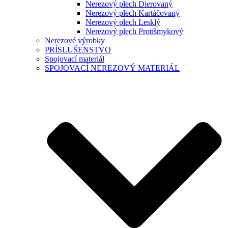
Nerezový plech Dierovaný
Nerezový plech Kartáčovaný
Nerezový plech Lesklý
Nerezový plech Protišmykový
Nerezové výrobky
PRÍSLUŠENSTVO
Spojovací materiál
SPOJOVACÍ NEREZOVÝ MATERIÁL