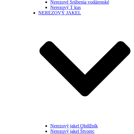
Nerezové Šrúbenia vodárenské
Nerezový T kus
NEREZOVÝ JAKEL
Nerezový jakel Obdlžník
Nerezový jakel Štvorec