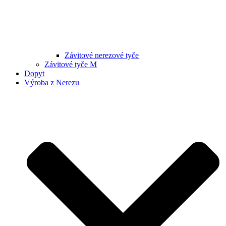
Závitové nerezové tyče
Závitové tyče M
Dopyt
Výroba z Nerezu