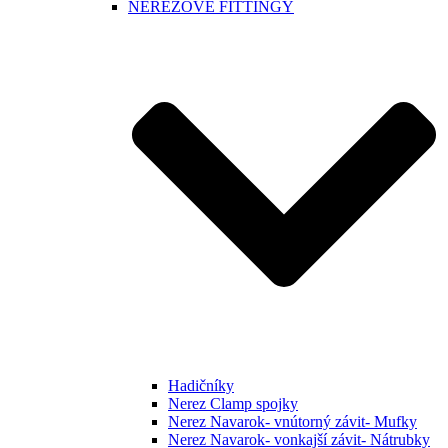
NEREZOVÉ FITTINGY
Hadičníky
Nerez Clamp spojky
Nerez Navarok- vnútorný závit- Mufky
Nerez Navarok- vonkajší závit- Nátrubky