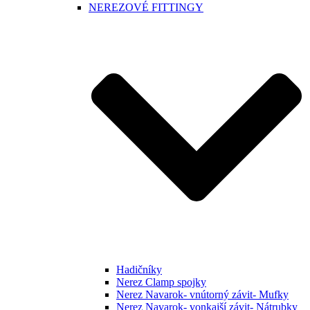
NEREZOVÉ FITTINGY
Hadičníky
Nerez Clamp spojky
Nerez Navarok- vnútorný závit- Mufky
Nerez Navarok- vonkajší závit- Nátrubky