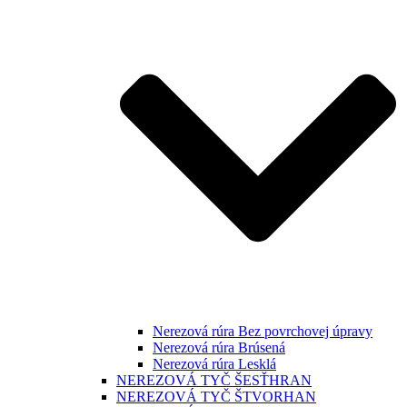
Nerezová rúra Bez povrchovej úpravy
Nerezová rúra Brúsená
Nerezová rúra Lesklá
NEREZOVÁ TYČ ŠESŤHRAN
NEREZOVÁ TYČ ŠTVORHAN