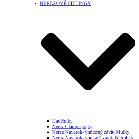
NEREZOVÉ FITTINGY
Hadičníky
Nerez Clamp spojky
Nerez Navarok- vnútorný závit- Mufky
Nerez Navarok- vonkajší závit- Nátrubky