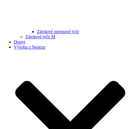
Závitové nerezové tyče
Závitové tyče M
Dopyt
Výroba z Nerezu