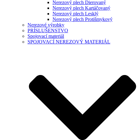
Nerezový plech Dierovaný
Nerezový plech Kartáčovaný
Nerezový plech Lesklý
Nerezový plech Protišmykový
Nerezové výrobky
PRÍSLUŠENSTVO
Spojovací materiál
SPOJOVACÍ NEREZOVÝ MATERIÁL