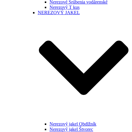
Nerezové Šrúbenia vodárenské
Nerezový T kus
NEREZOVÝ JAKEL
Nerezový jakel Obdlžník
Nerezový jakel Štvorec