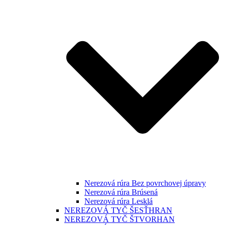
Nerezová rúra Bez povrchovej úpravy
Nerezová rúra Brúsená
Nerezová rúra Lesklá
NEREZOVÁ TYČ ŠESŤHRAN
NEREZOVÁ TYČ ŠTVORHAN