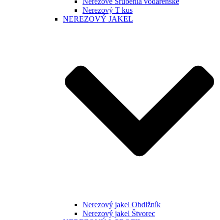
Nerezové Šrúbenia vodárenské
Nerezový T kus
NEREZOVÝ JAKEL
Nerezový jakel Obdlžník
Nerezový jakel Štvorec