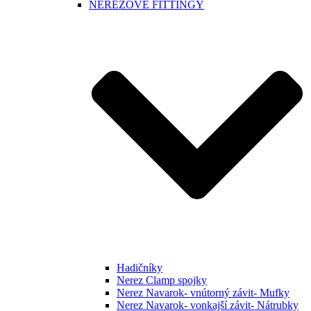
NEREZOVÉ FITTINGY
Hadičníky
Nerez Clamp spojky
Nerez Navarok- vnútorný závit- Mufky
Nerez Navarok- vonkajší závit- Nátrubky